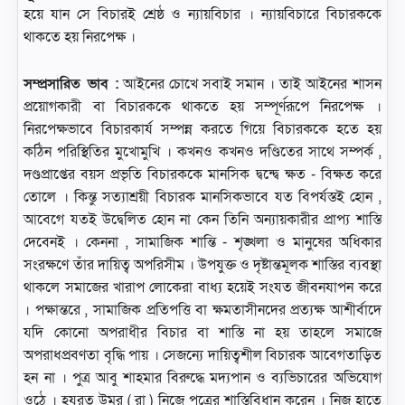
হয়ে যান সে বিচারই শ্রেষ্ঠ ও ন্যায়বিচার । ন্যায়বিচারে বিচারককে
থাকতে হয় নিরপেক্ষ ।
সম্প্রসারিত ভাব :
আইনের চোখে সবাই সমান । তাই আইনের শাসন
প্রয়োগকারী বা বিচারককে থাকতে হয় সম্পূর্ণরূপে নিরপেক্ষ ।
নিরপেক্ষভাবে বিচারকার্য সম্পন্ন করতে গিয়ে বিচারককে হতে হয়
কঠিন পরিস্থিতির মুখোমুখি । কখনও কখনও দণ্ডিতের সাথে সম্পর্ক ,
দণ্ডপ্রাপ্তের বয়স প্রভৃতি বিচারককে মানসিক দ্বন্দ্বে ক্ষত - বিক্ষত করে
তোলে । কিন্তু সত্যাশ্রয়ী বিচারক মানসিকভাবে যত বিপর্যস্তই হোন ,
আবেগে যতই উদ্বেলিত হোন না কেন তিনি অন্যায়কারীর প্রাপ্য শাস্তি
দেবেনই । কেননা , সামাজিক শান্তি - শৃঙ্খলা ও মানুষের অধিকার
সংরক্ষণে তাঁর দায়িত্ব অপরিসীম । উপযুক্ত ও দৃষ্টান্তমূলক শাস্তির ব্যবস্থা
থাকলে সমাজের খারাপ লোকেরা বাধ্য হয়েই সংযত জীবনযাপন করে
। পক্ষান্তরে , সামাজিক প্রতিপত্তি বা ক্ষমতাসীনদের প্রত্যক্ষ আশীর্বাদে
যদি কোনো অপরাধীর বিচার বা শাস্তি না হয় তাহলে সমাজে
অপরাধপ্রবণতা বৃদ্ধি পায় । সেজন্যে দায়িত্বশীল বিচারক আবেগতাড়িত
হন না । পুত্র আবু শাহমার বিরুদ্ধে মদ্যপান ও ব্যভিচারের অভিযোগ
ওঠে । হযরত উমর ( রা ) নিজে পুত্রের শাস্তিবিধান করেন । নিজ হাতে