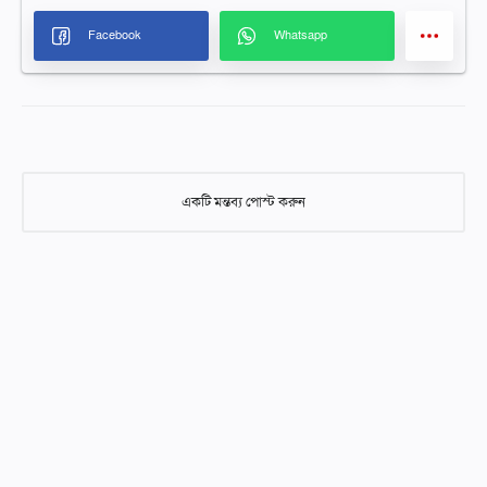
একটি মন্তব্য পোস্ট করুন
একটি মন্তব্য পোস্ট করুন
আমাদের নিবন্ধগুলিতে মন্তব্য করার সময় দয়া করে শ্রদ্ধাশীল এবং গঠনমূলক
হন। অনুপযুক্ত, আপত্তিকর, বা অফ-টপিক মন্তব্য মুছে ফেলা হবে। আসুন ABC
আইডিয়াল স্কুলের সকল পাঠকদের জন্য একটি ইতিবাচক এবং শিক্ষামূলক
পরিবেশ বজায় রাখি। আপনার সহযোগিতার জন্য ধন্যবাদ!