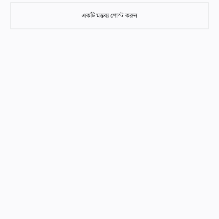
একটি মন্তব্য পোস্ট করুন
একটি মন্তব্য পোস্ট করুন
আমাদের নিবন্ধগুলিতে মন্তব্য করার সময় দয়া করে শ্রদ্ধাশীল এবং গঠনমূলক
হন। অনুপযুক্ত, আপত্তিকর, বা অফ-টপিক মন্তব্য মুছে ফেলা হবে। আসুন ABC
আইডিয়াল স্কুলের সকল পাঠকদের জন্য একটি ইতিবাচক এবং শিক্ষামূলক
পরিবেশ বজায় রাখি। আপনার সহযোগিতার জন্য ধন্যবাদ!