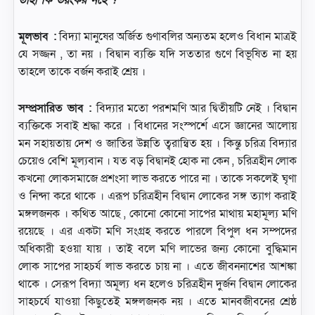
তাহা কি ভয়ংকর নহে ?
মূলভাব :
বিদ্যা মানুষের অর্জিত গুণাবলির অন্যতম হলেও বিধান মাত্রই
যে সজ্জন , তা নয় । বিদ্বান ব্যক্তি যদি সততার গুণে বিভূষিত না হয়
তাহলে তাকে বর্জন করাই শ্রেয় ।
সম্প্রসারিত ভাব :
বিদ্যার মতো পরশমণি আর দ্বিতীয়টি নেই । বিদ্বান
ব্যক্তিকে সবাই শ্রদ্ধা করে । বিধানের সংস্পর্শে এসে জ্ঞানের আলোয়
মন সহায়তায় দেশ ও জাতির উন্নতি ত্বরান্বিত হয় । কিন্তু চরিত্র বিদ্যার
চেয়েও বেশি মূল্যবান । যত বড় বিদ্বানই হোক না কেন , চরিত্রহীন লোক
কখনো লোকসমাজে প্রশংসা লাভ করতে পারে না । তাকে সকলেই ঘৃণা
ও নিন্দা করে থাকে । এরূপ চরিত্রহীন বিদ্বান লোকের সঙ্গ ত্যাগ করাই
মঙ্গলজনক । কথিত আছে , কোনো কোনো সাপের মাথায় মহামূল্য মণি
রয়েছে । এর একটা মণি সংগ্রহ করতে পারলে বিপুল ধন সম্পদের
অধিকারী হওয়া যায় । তাই বলে মণি লাভের জন্য কোনো বুদ্ধিমান
লোক সাপের সাহচর্য লাভ করতে চায় না । এতে জীবননাশের আশঙ্কা
থাকে । সেরূপ বিদ্যা অমূল্য ধন হলেও চরিত্রহীন দুর্জন বিদ্বান লোকের
সাহচর্যে যাওয়া কিছুতেই মঙ্গলজনক নয় । এতে মানবজীবনের শ্রেষ্ঠ