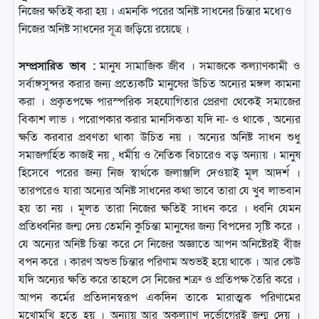
নিজের ক্ষতিই করা হয় । এমনকি পরের অনিষ্ট সাধনের চিন্তার মধ্যেও
নিজের অনিষ্ট সাধনের সূত্র জড়িয়ে রয়েছে ।
সম্প্রসারিত ভাব :
মানুষ সামাজিক জীব । সমাজকে কল্যাণকামী ও
সর্বাঙ্গসুন্দর করার জন্য প্রত্যেকটি মানুষের উচিত অন্যের মঙ্গল কামনা
করা । প্রকৃতপক্ষে পারস্পরিক সহযোগিতার প্রেরণা থেকেই সমাজের
বিকাশ লাভ । পরোপকার করার মানসিকতা যদি না- ও থাকে , অন্যের
ক্ষতি করবার প্রবণতা থাকা উচিত নয় । অন্যের অনিষ্ট সাধন শুধু
সমাজগর্হিত কাজই নয় , ধর্মীয় ও নৈতিক বিচারেও বড় অন্যায় । মানুষ
হিসেবে পরের জন্য নিজ স্বার্থকে জলাঞ্জলি দেওয়াই মূল আদর্শ ।
তারপরেও যারা অন্যের অনিষ্ট সাধনের কথা ভাবে তারা যে খুব লাভবান
হয় তা নয় । মূলত তারা নিজের ক্ষতিই সাধন করে । ধ্বনি যেমন
প্রতিধ্বনির জন্ম দেয় তেমনি কুচিন্তা মানুষের জন্য বিপদের সৃষ্টি করে ।
যে অন্যের অনিষ্ট চিন্তা করে সে নিজের অজ্ঞাতে আপন অনিষ্টেরই বীজ
বপন করে । কারণ অশুভ চিন্তার পরিণাম অশুভই হয়ে থাকে । আর কেউ
যদি অন্যের ক্ষতি করে তাহলে সে নিজের শত্রু ও প্রতিপক্ষ তৈরি করে ।
আপন কর্মের প্রতিদানস্বরূপ একদিন তাকে মারাত্মক পরিণামের
মুখোমুখি হতে হয় । অন্যায় আর অকল্যাণ দুর্ভোগেরই জন্ম দেয় ।