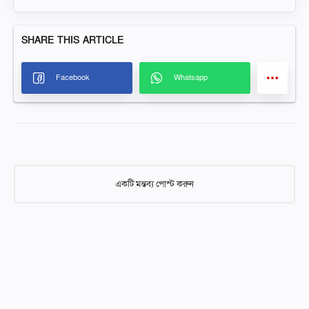
একটি মন্তব্য পোস্ট করুন
একটি মন্তব্য পোস্ট করুন
আমাদের নিবন্ধগুলিতে মন্তব্য করার সময় দয়া করে শ্রদ্ধাশীল এবং গঠনমূলক
হন। অনুপযুক্ত, আপত্তিকর, বা অফ-টপিক মন্তব্য মুছে ফেলা হবে। আসুন ABC
আইডিয়াল স্কুলের সকল পাঠকদের জন্য একটি ইতিবাচক এবং শিক্ষামূলক
পরিবেশ বজায় রাখি। আপনার সহযোগিতার জন্য ধন্যবাদ!