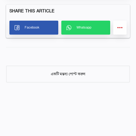
একটি মন্তব্য পোস্ট করুন
একটি মন্তব্য পোস্ট করুন
আমাদের নিবন্ধগুলিতে মন্তব্য করার সময় দয়া করে শ্রদ্ধাশীল এবং গঠনমূলক
হন। অনুপযুক্ত, আপত্তিকর, বা অফ-টপিক মন্তব্য মুছে ফেলা হবে। আসুন ABC
আইডিয়াল স্কুলের সকল পাঠকদের জন্য একটি ইতিবাচক এবং শিক্ষামূলক
পরিবেশ বজায় রাখি। আপনার সহযোগিতার জন্য ধন্যবাদ!