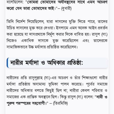
বলেছিলেন: “
তোমরা তোমাদের অধীনস্থদের সাথে এমন আচরণ
করো যেন তারা তোমাদের ভাই
।”— (বুখারী)
তিনি নির্দেশ দিয়েছিলেন, যারা দাসদের মুক্তি দিতে পারে, তাদের
উচিত দাসদের মুক্ত করে দেওয়া। ইসলামে এমন অনেক আইন প্রবর্তন
করা হয়েছে যা দাসপ্রথাকে নির্মূল করার দিকে ধাবিত হয়। রাসুল (সা.)
নিজেও একাধিক দাসকে মুক্ত করেছিলেন এবং তাদেরকে
সামাজিকভাবে উচ্চ মর্যাদায় প্রতিষ্ঠিত করেছিলেন।
নারীর মর্যাদা ও অধিকার প্রতিষ্ঠা:
নারীদের প্রতি রাসুলুল্লাহ (সা.)-এর আচরণ ও তাঁর শিক্ষাগুলো নারীর
মর্যাদা প্রতিষ্ঠায় অসামান্য ভূমিকা পালন করেছে। পূর্বের সমাজে
নারীদের অধিকার বলতে কিছুই ছিল না; নারীরা কেবল পরিবার ও
সমাজের এক প্রান্তিক অবস্থানে ছিল। কিন্তু রাসুল (সা.) বলেন: “
নারী ও
পুরুষ পরস্পরের সহযোগী।
” — (তিরমিজি)