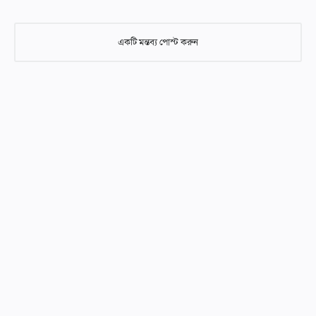
একটি মন্তব্য পোস্ট করুন
একটি মন্তব্য পোস্ট করুন
আমাদের নিবন্ধগুলিতে মন্তব্য করার সময় দয়া করে শ্রদ্ধাশীল এবং গঠনমূলক
হন। অনুপযুক্ত, আপত্তিকর, বা অফ-টপিক মন্তব্য মুছে ফেলা হবে। আসুন ABC
আইডিয়াল স্কুলের সকল পাঠকদের জন্য একটি ইতিবাচক এবং শিক্ষামূলক
পরিবেশ বজায় রাখি। আপনার সহযোগিতার জন্য ধন্যবাদ!