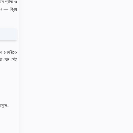
 গ্রীষ্ম ও
সব — প্রিয়
ে ও লেখনীতে
করা যেন সেই
নন্দে-