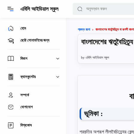
এবিসি আইডিয়াল স্কুল
হোম
বাংলাদেশের ঋতুবৈচিত্র্য বা রূপসী বাংল
প্রবন্ধ রচনা
বাংলাদেশের ঋতুবৈচিত্র্
ছোট্ট সোনামণিদের জন্য
এবিসি আইডিয়াল স্কুল
বিভাগ
ক্যালকুলেটর
ব
সম্পর্কে
যোগাযোগ
ভূমিকা :
বিশ্বকোষ
প্রকৃতির অপরূপ লীলাবৈচিত্র্যের কেন