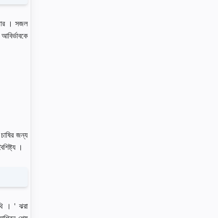
্ণতার । সজল
 আবির্ভাবকে
 চাষির জন্য
শিষ্ট্য ।
িথি । ' ঝরা