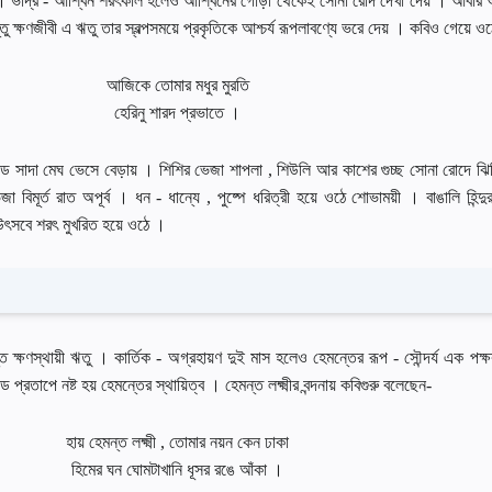
ব । ভাদ্র - আশ্বিন শরৎকাল হলেও আশ্বিনের গােড়া থেকেই সােনা রােদ দেখা দেয় । আবার
তু ক্ষণজীবী এ ঋতু তার স্বল্পসময়ে প্রকৃতিকে আশ্চর্য রূপলাবণ্যে ভরে দেয় । কবিও গেয়ে ও
আজিকে তােমার মধুর মুরতি
হেরিনু শারদ প্রভাতে ।
ড সাদা মেঘ ভেসে বেড়ায় । শিশির ভেজা শাপলা , শিউলি আর কাশের গুচ্ছ সােনা রােদে ঝ
বিমূর্ত রাত অপূর্ব । ধন - ধান্যে , পুষ্পে ধরিত্রী হয়ে ওঠে শােভাময়ী । বাঙালি হিন্দুর দ
্ন উৎসবে শরৎ মুখরিত হয়ে ওঠে ।
ষণস্থায়ী ঋতু । কার্তিক - অগ্রহায়ণ দুই মাস হলেও হেমন্তের রূপ - সৌন্দর্য এক পক্
প্রতাপে নষ্ট হয় হেমন্তের স্থায়িত্ব । হেমন্ত লক্ষ্মীর বন্দনায় কবিগুরু বলেছেন-
হায় হেমন্ত লক্ষ্মী , তােমার নয়ন কেন ঢাকা
হিমের ঘন ঘােমটাখানি ধূসর রঙে আঁকা ।