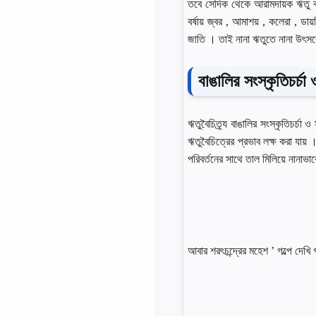
তবে সেদিক থেকে আরামদায়ক ঋতু ব
বর্ষায় জ্বর , আমাশয় , কলেরা , ড
জাতি । তাই নানা ঋতুতে নানা উৎসব
বাঙালির সংস্কৃতিচর্চা
ঋতুবৈচিত্র্য বাঙালির সংস্কৃতিচর্চ
ঋতুবৈচিত্রের প্রভাব লক্ষ করা যায় 
পরিবর্তনের সাথে তাল মিলিয়ে নানাভা
আবার শরৎচন্দ্রের মহেশ ’ গল্পে দেখি