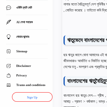
নালার মতাে বৈচিত্র্যপূর্ণ দেশ পৃথি
এবিসি চ্যাট বোট
, মােহিত করেছে । তাইতাে কবি দ্বিজ
AI লেখা সহায়ক
দোয়ার ভান্ডার
ঋতুভেদে বাংলাদেশের প্
Sitemap
ছয় ঋতুর জালে বােনা আমাদের এই বাংল
জীবনধারাও আবর্তিত ও বিবর্তিত হচ্ছে
Disclaimer
দেশের তনু - মনপ্রাণ এবং প্রকৃতির ব
Privacy
বাংলাদেশের ঋতুবৈচিত্র্
Trams and conditions
বাংলাদেশ ছয় ঋতুর দেশ— গ্রীষ্ম , 
Sign Up
আষাঢ় - শ্রাবণ > বর্ষাকাল ; ভাদ্