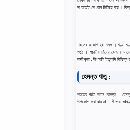
শেফালির পথ বাহিয়া ’ তার আবির্ভা
না হতেই সে রােদ মিলিয়ে যায় । কিন্
শরতের আকাশ হয় নির্মল । খণ্ড খণ্
ওঠে । শারদীয় চাঁদের জোছনা - ভেজা 
লক্ষ্মীপূজা , দীপাবলি ইত্যাদি বিভিন
হেমন্ত ঋতু :
শরতের পরই আসে হেমন্ত । হেমন্ত ক্
উপভােগ করা যায় না । শীতের দোর্দণ্ড 