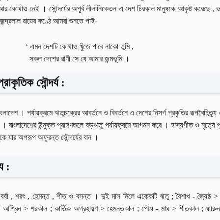
বীর আর কোথাও নেই । সৌন্দর্যের অপূর্ব লীলানিকেতন এ দেশ চিরকাল মানুষকে আকৃষ্ট করেছে , 
েন্দ্রলাল রায়ের কণ্ঠে আমরা শুনতে পাই-
‘ এমন দেশটি কোথাও খুঁজে পাবে নাকো তুমি ,
সকল দেশের রাণী সে যে আমার জন্মভূমি ।
রাকৃতিক সৌন্দর্য :
াদেশ । পর্যায়ক্রমে ঋতুচক্রের আবর্তনে ও বিবর্তনে এ দেশের নিসর্গ প্রকৃতির রূপবৈচিত্র্য 
 । বাংলাদেশের উন্মুক্ত প্রাঙ্গণতলে ষড়ঋতু পর্যায়ক্রমে আগমন করে । হাস্যগীত ও নৃত্যে পূর
ুকে যার অপরূপ অফুরন্ত সৌন্দর্যের বান ।
য :
বর্ষা , শরৎ , হেমন্ত , শীত ও বসন্ত । দুই মাস মিলে একেকটি ঋতু ; বৈশাখ - জ্যৈষ্ঠ > গ
র - আশ্বিন > শরকাল ; কার্তিক অগ্রহায়ণ > হেমন্তকাল ; পৌষ - মাঘ > শীতকাল ; ফারুন