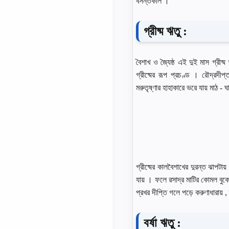
বসন্তকাল ।
গ্রীষ্ম ঋতু :
বৈশাখ ও জ্যৈষ্ঠ এই দুই মাস গ্রীষ্
গ্রীষ্মের রূপ প্রচণ্ড । রৌদ্রদ
মরুতৃষ্ণার হাহাকারে ভরে যায় মাঠ - ঘা
গ্রীষ্মের কালবৈশাখের দুরন্ত ঝাপটায়
যায় । ফলে রসাদ্র মাটির কোমল বুকে
প্রখর দীপ্তি গলে পড়ে করুণাধারায় , 
বর্ষা ঋতু :