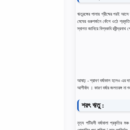
ঋতুরঙ্গের পালায় গ্রীষ্মের পরই আসে
মেঘের গুরুগর্জনে কেঁপে ওঠে প্রকৃত
স্বাগত জানিয়ে বিশ্বকবি রবীন্দ্রনাথ 
আষাঢ় - শ্রাবণ বর্ষাকাল হলেও এর দা
আশীর্বাদ । কারণ বর্ষার জলতরঙ্গ না 
শরৎ ঋতু :
নৃত্য পটিয়সী বর্ষাবালা প্রকৃতির