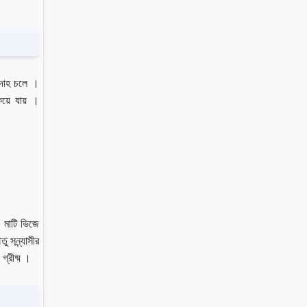
াবদাহ চলে ।
য়ে যায় ।
 , মাটি ভিজে
 সন্ন্যাসীর
 গ্রীষ্ম ।