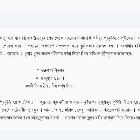
ম ঋতু বলে ধরে নিলেও চৈত্রের শেষ থেকে শরতের মাঝামাঝি পর্যন্ত প্রকৃতিতে গ্রীষ্মের দ
ীপ্ত পৌরুষ তার । প্রচণ্ড খরতাপে উত্তপ্ত করে মৃত্তিকার কোমল বক্ষ । জলাধার শুকি
ট - প্রান্তর । ধুলায় ধূসর ভয়াল গ্রীষ্মের বর্ণনা দিতে গিয়ে কবিগুরু রবীন্দ্রনাথ বলেছেেন-
“ দারুণ অগ্নিবান
হৃদয় তৃষ্ণা হানে ।
রজনী নিদ্রাহীন , দীর্ঘ দগ্ধ দিন ।
 প্রকৃতি হয় ক্ষতবিক্ষত । প্রচণ্ড ধ্বংসলীলা ও ঝড় - বৃষ্টির পর তৃষ্ণাক্ত পৃথিবী শীতল হয়
 জেগে ওঠে নবীন তৃণাকুর । আম , জাম , কাঁঠাল , লেবু , আনারস এ ঋতুতে পাওয়া যায় । ঋতু
রুক্ষতার আবরণে সে করে সুন্দরের সাধনা । তারপর শ্যামল সুন্দর বর্ষার আশ্বাস দিয়ে বিদায় নেয়