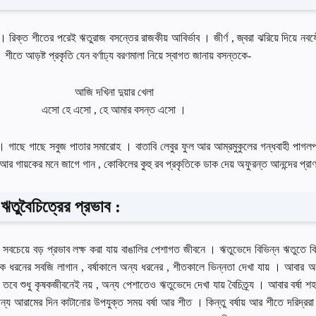
। রিক্ত শীতের পরেই ঋতুরাজ বসন্তের রাজকীয় আবির্ভাব । জীর্ণ , জ্বরা ঝরিয়ে দিয়ে নবযৌ
ীতে আড়ষ্ট প্রকৃতি যেন বর্ণাঢ্য বরণমালা নিয়ে স্বাগত জানায় বসন্তকে-
আজি দখিনা দুয়ার খেলা
এসাে হে এসাে , হে আমার বসন্ত এসাে ।
। গাছে গাছে সবুজ পাতার সমারােহ । বাতাবি লেবুর ফুল আর আম্রমুকুলের গন্ধবাহী পাগলপ
 , আর গায়কের মনে জাগে গান , কোকিলের কুহু রব প্রকৃতিকে ডাক দেয় অফুরন্ত আনন্দের প্রাণপ
ঋতুবৈচিত্রের প্রভাব :
র সবচেয়ে বড় প্রভাব লক্ষ করা যায় বাঙালির পেশাগত জীবনে । ঋতুভেদে বিভিন্ন ঋতুতে 
এক ধরনের সবজি লাগান , বর্ষাকালে অন্য ধরনের , শীতকালে ভিন্নতা দেখা যায় । আবার অ
ে শুধু কৃষকজীবনেই নয় , অন্য পেশাতেও ঋতুভেদে দেখা যায় বৈচিত্র্য । আবার বর্ষা শহ
 জন্য আরামের দিন কাটানাের উপযুক্ত সময় বর্ষা আর শীত । কিন্তু বর্ষায় আর শীতে দরিদ্ররা 