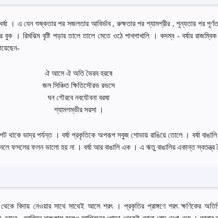
 বর্ষা । এ যেন শুষ্কতার পর সজলতার আবির্ভাব , রুক্ষতার পর শ্যামশ্রীর , শূন্যতার পর পূর
ির বুক । রিমঝিম বৃষ্টি পড়ার তালে তালে মেতে ওঠে পাখপাখালি । কদম্ব - বর্ষার রাজম্বিক
গেয়েছেন-
ঐ আসে ঐ অতি ভৈরব হরষে
জল সিঞ্চিত ক্ষিতিসৌরভ রভসে
ঘন গৌরবে নবযৌবনা বরষা
শ্যামগম্ভীর সরসা ।
পট থাকে ভাদ্র পর্যন্ত । বর্ষা প্রকৃতিকে অপরূপ সবুজ শােভায় রাঙিয়ে তােলে । বর্ষা বাঙালি
শুনলে ফসলের ফলন ভালাে হয় না । বর্ষা আর বাঙালি এক । এ ঋতু বাঙালির একান্ত স্বতন্ত্র বৈ
 মঞ্চ থেকে বিদায় নেওয়ার সাথে সাথেই আসে শরৎ । প্রকৃতির প্রাঙ্গণে শরৎ ক্ষণিকের অত