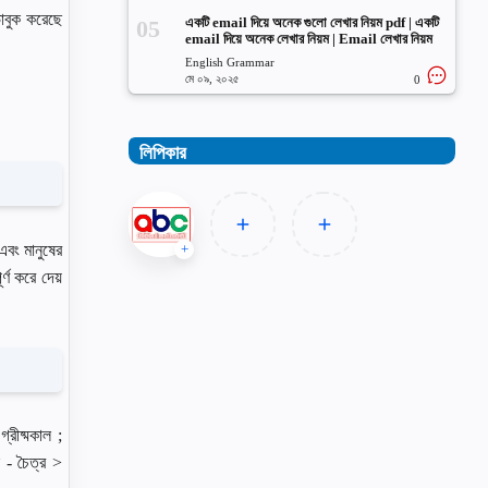
ভাবুক করেছে
একটি email দিয়ে অনেক গুলো লেখার নিয়ম pdf | একটি
email দিয়ে অনেক লেখার নিয়ম | Email লেখার নিয়ম
English Grammar
মে ০৯, ২০২৫
0
লিপিকার
এবং মানুষের
্ণ করে দেয়
্রীষ্মকাল ;
 - চৈত্র >