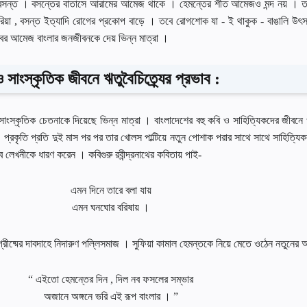
সন্ত । বসন্তের বাতাসে আরামের আমেজ থাকে । হেমন্তের শীত আমেজও মন্দ নয় । তবে
ায়রিয়া , বসন্ত ইত্যাদি রােগের প্রকোপ বাড়ে । তবে রােগশােক যা - ই থাকুক - বাঙালি উৎ
ের আমেজ বাংলার জনজীবনকে দেয় ভিন্ন মাত্রা ।
 ও সাংস্কৃতিক জীবনে ঋতুবৈচিত্র্যের প্রভাব :
া ও সাংস্কৃতিক চেতনাকে দিয়েছে ভিন্ন মাত্রা । বাংলাদেশের বহু কবি ও সাহিত্যিকদের জীবন
। প্রকৃতি প্রতি দুই মাস পর পর তার খােলস পাল্টিয়ে নতুন পােশাক পরার সাথে সাথে সাহিত্যি
বে লেখনীকে ধারণ করেন । কবিগুরু রবীন্দ্রনাথের কবিতায় পাই-
এমন দিনে তারে বলা যায়
এমন ঘনঘাের বরিষায় ।
 গ্রীষ্মের দাবদাহে নিদারুণ পল্লিসমাজ । সুফিয়া কামাল হেমন্তকে নিয়ে মেতে ওঠেন নতুনের আ
“ এইতাে হেমন্তের দিন , দিল নব ফসলের সম্ভার
অজানে অঙ্গনে ভরি এই রূপ বাংলার । ”