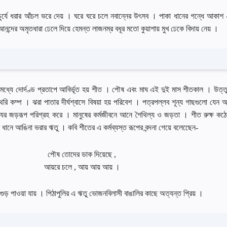
্রাচুর্যে ধরার আঁচল ভরে দেয় । ঘরে ঘরে চলে নবান্নের উৎসব । পাকা ধানের গন্ধে আকাশ 
নন্দের অমৃতধারা ঢেলে দিয়ে হেমন্ত লাজনম্র বধূর মতাে কুয়াশায় মুখ ঢেকে বিদায় নেয় ।
 মধ্যে দোর্দণ্ড প্রতাপে আবির্ভূত হয় শীত । পৌষ এবং মাঘ এই দুই মাস শীতকাল । উত্ত
রি কম্প । ঝরা পাতার দীর্ঘশ্বাসে বিষয়া হয় পরিবেশ । পত্রপল্লব শূন্য গাছগুলাে যেন 
র্ধক্যের জড়রূপ পরিগ্রহ করে । মানুষের কর্মজীবনে আনে শৈথিল্য ও জড়তা । শীত রুক্ষ কঠো
র ধানে আঙিনা ভরার ঋতু । কবি শীতের এ কর্মব্যস্ত রূপের বন্দনা গেয়ে বলেছেেন-
পৌষ তােদের ডাক দিয়েছে ,
আয়রে চলে , আয় আয় আয় ।
গুড় পাওয়া যায় । পিঠাপুলির এ ঋতু ভােজনবিলাসী বাঙালির কাছে অত্যন্ত প্রিয় ।