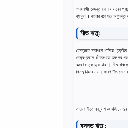
শস্যলক্ষ্মী হেমন্ত সােনার ধানের প
ব্যাকুল । বাংলার ঘরে ঘরে অফুরন্ত আ
শীত ঋতু:
হেমন্তকে মাঝপথে থামিয়ে প্রকৃতির
শৈত্যপ্রবাহে জীবজগতে শুরু হয় থরথ
যন্ত্রণায় মূক হয়ে যায় । শীত বা
কিন্তু নিঃস্ব নয় । কারণ শীত সােনা
এছাড়া শীতে প্রচুর শাকসবজি , নতুন 
বসন্ত ঋতু :