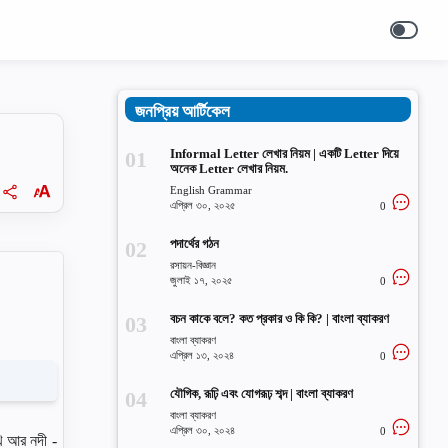
জনপ্রিয় আর্টিকেল
Informal Letter লেখার নিয়ম | একটি Letter দিয়ে
অনেক Letter লেখার নিয়ম.
English Grammar
এপ্রিল ৩০, ২০২৫
0
পদার্থের গঠন
রসায়ন-বিজ্ঞান
জুলাই ১৭, ২০২৫
0
বচন কাকে বলে? কত প্রকার ও কি কি? | বাংলা ব্যাকরণ
বাংলা ব্যাকরণ
এপ্রিল ১৩, ২০২৪
0
যৌগিক, রূঢ়ি এবং যোগরূঢ় শব্দ | বাংলা ব্যাকরণ
বাংলা ব্যাকরণ
এপ্রিল ৩০, ২০২৪
0
খি আর নদী -