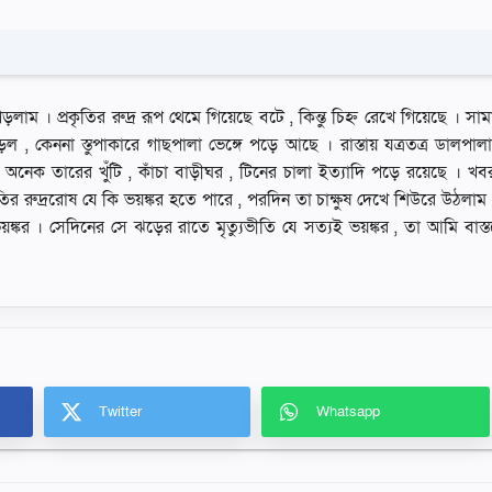
াম । প্রকৃতির রুদ্র রূপ থেমে গিয়েছে বটে , কিন্তু চিহ্ন রেখে গিয়েছে । সামা
 , কেননা স্তুপাকারে গাছপালা ভেঙ্গে পড়ে আছে । রাস্তায় যত্রতত্র ডালপালা
অনেক তারের খুঁটি , কাঁচা বাড়ীঘর , টিনের চালা ইত্যাদি পড়ে রয়েছে । খব
ির রুদ্ররােষ যে কি ভয়ঙ্কর হতে পারে , পরদিন তা চাক্ষুষ দেখে শিউরে উঠলাম 
 ভয়ঙ্কর । সেদিনের সে ঝড়ের রাতে মৃত্যুভীতি যে সত্যই ভয়ঙ্কর , তা আমি বাস্তবে