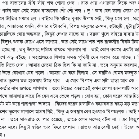
 পর বাতাসের সাঁই সাঁই শব্দ শােনা গেল । রাত প্রায় এগারটার দিকে শুরু
মেঘের গর্জন আর সেই সাথে বাতাসের শোঁ শোঁ শব্দ । দু ’ কান যেন তালা লেগে গেল
 ভীতির সঞ্চার হল । বাইরে কি ঘটছে বুঝার উপায় নেই , কিন্তু মনে হল , মহাপ
, আজানের ধ্বনি , কাঁসার ঘন্টাধ্বনি , বিপন্ন মানুষের ক্রন্দন , হুটাহুটি , ছুটাছু
 চারদিকে ঘাের অন্ধকার , কিছুই দেখার যাচ্ছে না । দরজা খুলে বাইরে যাবার উ
 বিদ্যুৎ ঝলক চোখে এসে লাগছে , আর সেই সাথে শত শত রাক্ষসীর বিকট চিঙ্কা
 হচ্ছে না , তবু উৎসাহ দমিয়ে রাখতে পারলাম না । তাই কোন রকমে একটা জা
 ঝড় বইছে । মহাপ্রলয়ের শিঙ্গায় সমস্ত পৃথিবী যেন ধ্বংস হয়ে যাচ্ছে ।
বাতি নিভে গেল । আমার চেতনা ঠিক ছিল কি না জানি না , তবে অনুমান করলাম
় উড়ে কোথায় যেন পড়ল । আমরা যে ঘরে ছিলাম , সে ঘরটিও তেমন মজবুত নয
রাও তৃণের মত হাওয়ায় উড়ে যাব । এ ঘাের বিপদে এক স্রষ্টা ছাড়া আর কে - 
িকর্তার নাম জপতে লাগলাম । ভয়ে নিজের অজ্ঞাতেই কখন খােলা জানালাটি আবা
 শব্দে জানালার কাছে কি যেন এসে ভেঙ্গে পড়ল । বােধ হয় , কোন ঘরের আস্ত টি
মট মট করে গাছপালা ভাঙ্গছে । নিজের ঘরের চালাটিও কয়েকবার ঝড়ে মড় মড
র স্কুলের দালানে আশ্রয় নিই , কিন্তু এ অবস্থায় বের হওয়াও বিপজ্জনক । তাই ক্
 না । তবে মাঝরাত যে পার হয়েছে , তাতে কোন সন্দেহ রইল না । এর কিছু
র মধ্যে কিছুটা স্বস্তির ভাব ফিরে পেলাম । রাতও আর বেশী নেই । উদ্বেগ আর
ম ।