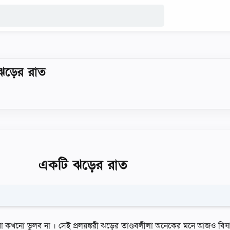
 ঝড়ের রাত
একটি ঝড়ের রাত
খনাে ভুলব না । সেই প্রলয়ঙ্করী ঝড়ের তাণ্ডবলীলা অনেকের মনে আজও বিষাদ