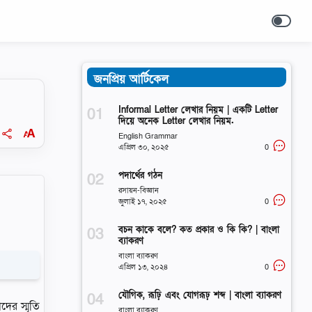
জনপ্রিয় আর্টিকেল
Informal Letter লেখার নিয়ম | একটি Letter
দিয়ে অনেক Letter লেখার নিয়ম.
English Grammar
এপ্রিল ৩০, ২০২৫
0
পদার্থের গঠন
রসায়ন-বিজ্ঞান
জুলাই ১৭, ২০২৫
0
বচন কাকে বলে? কত প্রকার ও কি কি? | বাংলা
ব্যাকরণ
বাংলা ব্যাকরণ
এপ্রিল ১৩, ২০২৪
0
যৌগিক, রূঢ়ি এবং যোগরূঢ় শব্দ | বাংলা ব্যাকরণ
ের স্মৃতি
বাংলা ব্যাকরণ