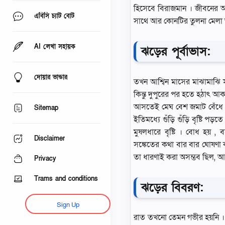
হিসেবে বিরাজমান । জীবনের অন
এবিসি চ্যাট বোট
সাথে আর কোনটির তুলনা মেলা 
AI লেখা সহায়ক
ঝড়ের পূর্বাভাস:
দোয়ার ভান্ডার
তখন আশ্বিন মাসের মাঝামাঝি সম
কিন্তু দুপুরের পর হতে হঠাৎ আক
আসতেই মেঘ বেশ জমাট বেঁধে এ
Sitemap
ইতিমধ্যে গুঁড়ি গুঁড়ি বৃষ্টি
মুষলধারে বৃষ্টি । বােধ হয় ,
Disclaimer
সঙ্কেতের কথা বার বার ঘােষণা কর
তা ধারণাই করা অসম্ভব ছিল, আর
Privacy
Trams and conditions
ঝড়ের বিবরণ:
Sign Up
রাত তখনাে তেমন গভীর হয়নি । বৃ