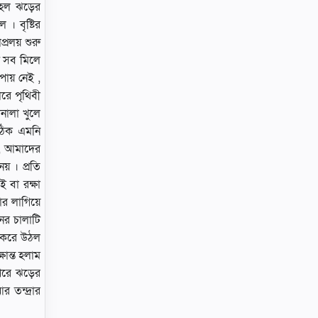
 হল ঝড়ের
 । বৃষ্টির
্রলয় শুরু
টি সব মিলে
পায় নেই ,
রে পৃথিবী
নালা খুলে
 ঠিক এমনি
 , আমাদের
় । প্রতি
ই বা রক্ষা
র লাগিয়ে
নের চালাটি
় করে উঠল
ষান্ত হলাম
পরে ঝড়ের
 তন্দ্রার