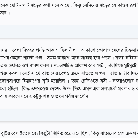
েক ছােট - খাট ঝড়ের কথা মনে আছে , কিন্তু সেদিনের ঝড়ের যে তাণ্ডব রূপ 
ভার ।
য় । বেলা দ্বিপ্রহর পর্যন্ত আকাশ ছিল নীল । আকাশে কোথাও মেঘের চিহ্নমাত্র
াশের চেহারা পাল্টে গেল । সমস্ত অ'কাশ মেঘে আচ্ছন্ন হয়ে পড়ল । সন্ধ্যা ঘনিয
ক ভয়াবহ রূপ ধারণ করল । নক্ষত্রখচিত আকাশ আর নেই , চারদিকে ঘুটঘুটে 
 পড়তে শুরু করল । সেই সাথে বাতাসের বেগও ক্রমে বাড়তে লাগল । রাত ৮ টার দি
 বঙ্গোপসাগরে নিম্নচাপের সৃষ্টি হয়েছিল । তাই রেডিওতে নদী - বন্দরগুলোর 
া হচ্ছিল , কিন্তু তদসত্ত্বেও দেশের উপর দিয়ে এমন এক প্রলয়ঙ্করী প্রবল ঝড় ব
 এ কারণে মনে এতটুকু শঙ্কাও তখন পর্যন্ত জাগেনি ।
ষ্টির বেগ ইতােমধ্যে কিছুটা স্তিমিত হয়ে এসেছিল , কিন্তু বাতাসের বেগ ক্রমশ ব