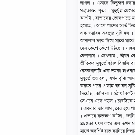
লাগল । এভাবে কিছুক্ষণ চলার
মহাতাণ্ডব নৃত্য । মুহুর্মুহু 
ঝাপটা , বাতাসের তােলপাড়ে মনে
হয়েছে । আশে পাশের আর্ত চিঙ্কার 
এক ভয়াবহ অবস্থার সৃষ্টি হল ।
জানালার ফাক দিয়ে মাঝে মাঝে
যেন কেঁপে কেঁপে উঠছে । সাহস
ফেললাম । দেখলাম , ভীষণ বেগে
ভীতিকর মুহূর্তে হঠাৎ বিজলি 
বৈঠকখানাটি এক দমকা হাওয়ায
মুহূর্তে ভয় হল , এখন বুঝি আম
করতে পারে ? তাই ঘন ঘন সৃষ্ট
দিয়েছি , জানি না । হঠাৎ বিকট
সেখানে এসে পড়ল । চারদিকে 
। একবার ভাবলাম , বের হয়ে পাশে
। এভাবে কতক্ষণ কাটল , জানি
প্রচণ্ডতা যখন কমে এল তখন মনে
মাঝে অবশিষ্ট রাত কাটিয়ে দিলা