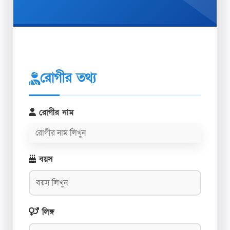
রোগীর তথ্য
রোগীর নাম
বয়স
লিঙ্গ