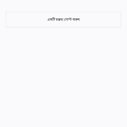
একটি মন্তব্য পোস্ট করুন
একটি মন্তব্য পোস্ট করুন
আমাদের নিবন্ধগুলিতে মন্তব্য করার সময় দয়া করে শ্রদ্ধাশীল এবং গঠনমূলক
হন। অনুপযুক্ত, আপত্তিকর, বা অফ-টপিক মন্তব্য মুছে ফেলা হবে। আসুন ABC
আইডিয়াল স্কুলের সকল পাঠকদের জন্য একটি ইতিবাচক এবং শিক্ষামূলক
পরিবেশ বজায় রাখি। আপনার সহযোগিতার জন্য ধন্যবাদ!